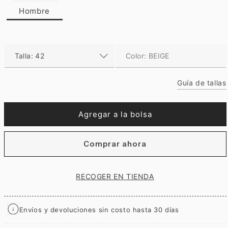
i
Hombre
m
e
d
i
a
1
e
n
Guía de tallas
u
n
a
v
Agregar a la bolsa
e
n
t
Comprar ahora
a
n
a
m
RECOGER EN TIENDA
o
d
a
l
Envíos y devoluciones sin costo hasta 30 días