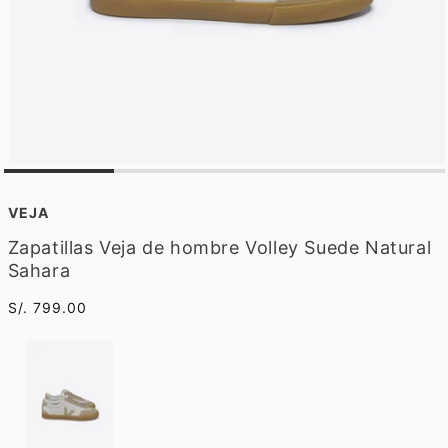
A
b
r
VEJA
i
r
Zapatillas Veja de hombre Volley Suede Natural
e
Sahara
l
e
m
Precio
S/. 799.00
e
habitual
n
t
o
m
u
l
t